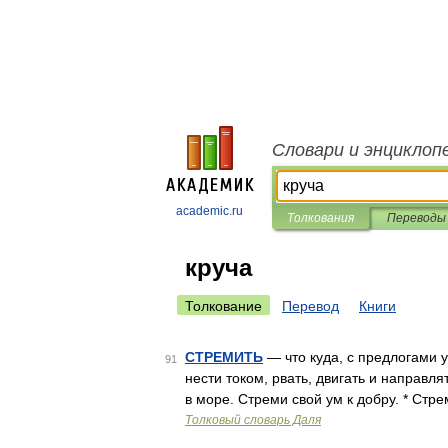
Словари и энциклоп
academic.ru
Толкования
Переводы
круча
Толкование
Перевод
Книги
СТРЕМИТЬ
— что куда, с предлогами у
91
нести током, рвать, двигать и направля
в море. Стреми свой ум к добру. * Стр
Толковый словарь Даля