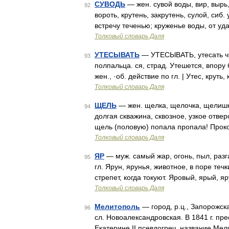
СУВОДЬ
— жен. сувой воды, вир, вырь, 
92
вороть, крутень, закрутень, сулой, сиб
встречу теченью; круженье воды, от уд
Толковый словарь Даля
УТЕСЫВАТЬ
— УТЕСЫВАТЬ, утесать что
93
полпальца. ся, страд. Утешется, впору б
жен., ·об. действие по гл. | Утес, крут
Толковый словарь Даля
ЩЕЛЬ
— жен. щелка, щелочка, щелишк
94
долгая скважина, сквозное, узкое отвер
щель (половую) попала пропала! Прок
Толковый словарь Даля
ЯР
— муж. самый жар, огонь, пыл, разг
95
гл. Ярун, ярунья, животное, в поре теч
стрепет, когда токуют. Яровый, ярый, 
Толковый словарь Даля
Мелитополь
— город, р.ц., Запорожска
96
сл. Новоалександровская. В 1841 г. пр
Екатерине II псевдогреч. название Мел