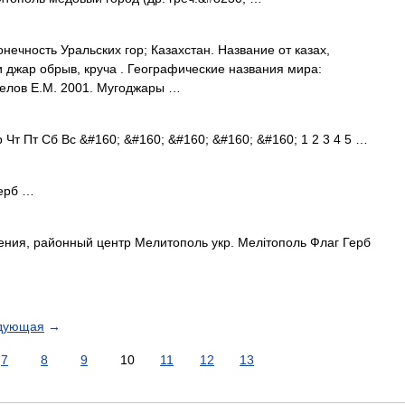
нечность Уральских гор; Казахстан. Название от казах,
джар обрыв, круча . Географические названия мира:
пелов Е.М. 2001. Мугоджары …
Чт Пт Сб Вс &#160; &#160; &#160; &#160; &#160; 1 2 3 4 5 …
ерб …
ения, районный центр Мелитополь укр. Мелітополь Флаг Герб
дующая
→
7
8
9
10
11
12
13