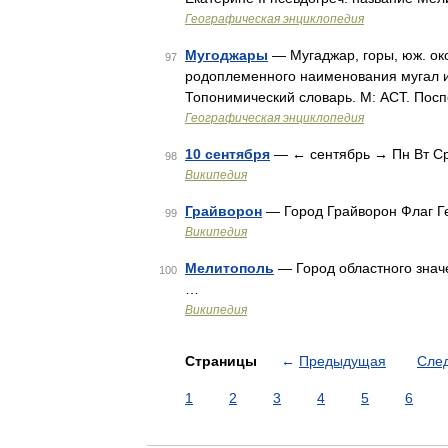
Географическая энциклопедия
Мугоджары
— Мугаджар, горы, юж. око
97
родоплеменного наименования мугал и 
Топонимический словарь. М: АСТ. Пос
Географическая энциклопедия
10 сентября
— ← сентябрь → Пн Вт Ср 
98
Википедия
Грайворон
— Город Грайворон Флаг Г
99
Википедия
Мелитополь
— Город областного знач
100
…
Википедия
Страницы
←
Предыдущая
Сле
1
2
3
4
5
6