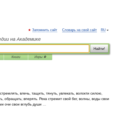
Запомнить сайт
Словарь на свой сайт
RU
едии на Академике
Найти!
Книги
Игры ⚽
стремлять, влечь, тащить, тянуть, увлекать, волокти силою,
ть, обращать; вперять. Река стремит свой бег, волны, воды свои
еми очи свои вглубь души …