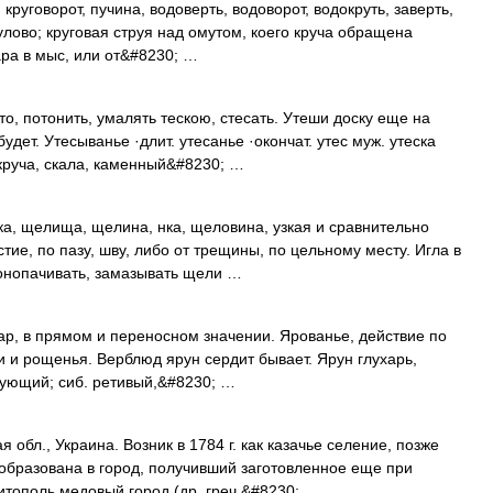
круговорот, пучина, водоверть, водоворот, водокруть, заверть,
. улово; круговая струя над омутом, коего круча обращена
ара в мыс, или от&#8230; …
, потонить, умалять тескою, стесать. Утеши доску еще на
удет. Утесыванье ·длит. утесанье ·окончат. утес муж. утеска
ь, круча, скала, каменный&#8230; …
а, щелища, щелина, нка, щеловина, узкая и сравнительно
стие, по пазу, шву, либо от трещины, по цельному месту. Игла в
онопачивать, замазывать щели …
ар, в прямом и переносном значении. Ярованье, действие по
ки и рощенья. Верблюд ярун сердит бывает. Ярун глухарь,
ярующий; сиб. ретивый,&#8230; …
я обл., Украина. Возник в 1784 г. как казачье селение, позже
еобразована в город, получивший заготовленное еще при
итополь медовый город (др. греч.&#8230; …